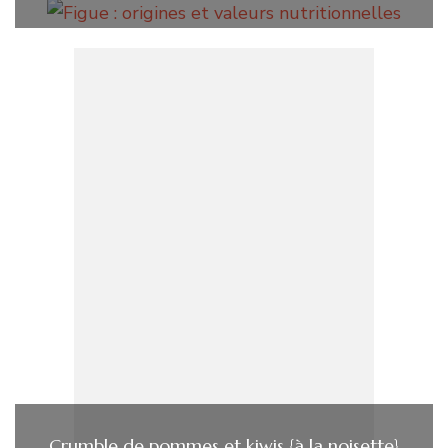
Crumble de pommes et kiwis {à la noisette}