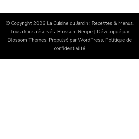
© Copyright 2026
La Cuisine du Jardin : Recettes & Menus
.
Tous droits réservés.
Blossom Recipe | Développé par
Blossom Themes
. Propulsé par
WordPress
.
Politique de
confidentialité