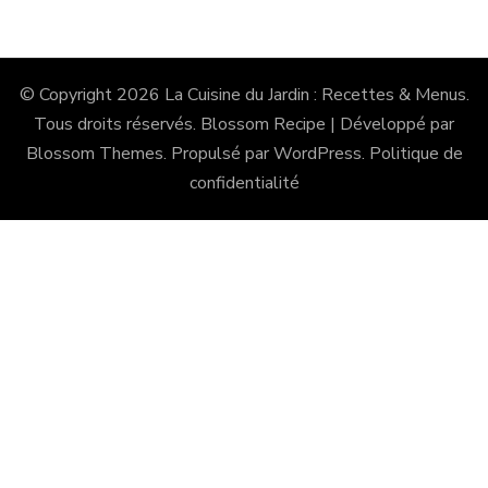
© Copyright 2026
La Cuisine du Jardin : Recettes & Menus
.
Tous droits réservés.
Blossom Recipe | Développé par
Blossom Themes
. Propulsé par
WordPress
.
Politique de
confidentialité