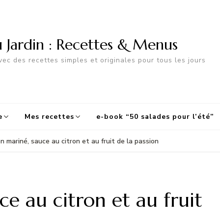
u Jardin : Recettes & Menus
ec des recettes simples et originales pour tous les jours
e
Mes recettes
e-book “50 salades pour l’été”
 mariné, sauce au citron et au fruit de la passion
e au citron et au fruit