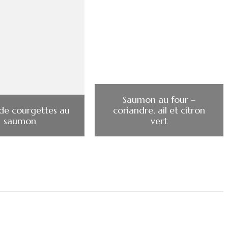
Saumon au four –
 de courgettes au
coriandre, ail et citron
saumon
vert