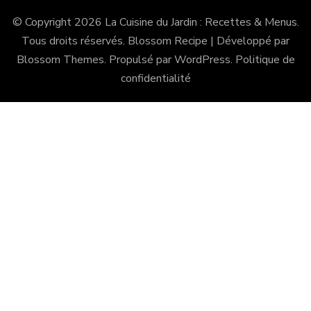
© Copyright 2026
La Cuisine du Jardin : Recettes & Menus
.
Tous droits réservés.
Blossom Recipe | Développé par
Blossom Themes
. Propulsé par
WordPress
.
Politique de
confidentialité