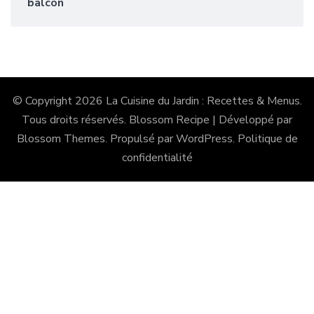
balcon
© Copyright 2026
La Cuisine du Jardin : Recettes & Menus
.
Tous droits réservés.
Blossom Recipe | Développé par
Blossom Themes
. Propulsé par
WordPress
.
Politique de
confidentialité