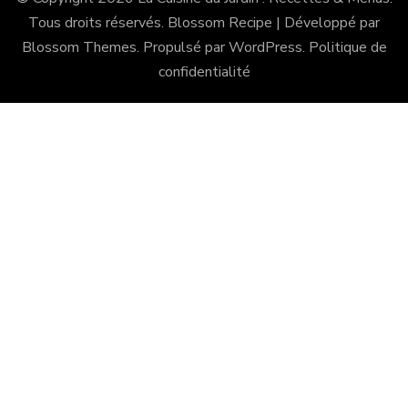
Tous droits réservés.
Blossom Recipe | Développé par
Blossom Themes
. Propulsé par
WordPress
.
Politique de
confidentialité