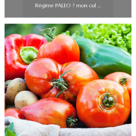
Régime PALEO ? mon cul …