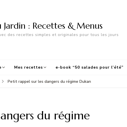
u Jardin : Recettes & Menus
ec des recettes simples et originales pour tous les jours
e
Mes recettes
e-book “50 salades pour l’été”
Petit rappel sur les dangers du régime Dukan
 dangers du régime