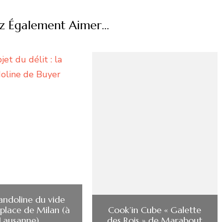
z Également Aimer...
ndoline du vide
 place de Milan (à
Cook’in Cube « Galette
Lausanne)
des Rois » de Marabout