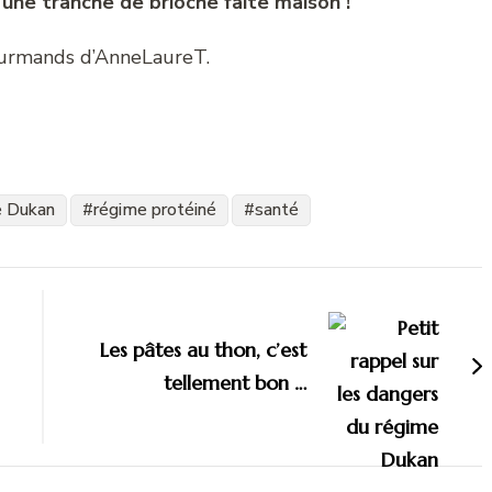
 une tranche de brioche faite maison !
Gourmands d’AnneLaureT.
e Dukan
régime protéiné
santé
Les pâtes au thon, c’est
tellement bon …