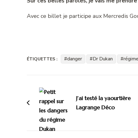
Sur ces belles paroles, je vais me prendre
Avec ce billet je participe aux Mercredis 
danger
Dr Dukan
régim
ÉTIQUETTES :
Navigation
d'article
J’ai testé la yaourtière
Lagrange Déco