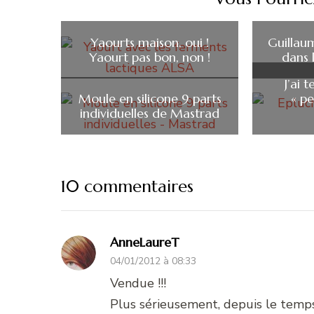
Yaourts maison, oui !
Guillaum
Yaourt pas bon, non !
dans 
J’ai 
Moule en silicone 9 parts
« pe
individuelles de Mastrad
10 commentaires
AnneLaureT
04/01/2012 à 08:33
Vendue !!!
Plus sérieusement, depuis le temps 