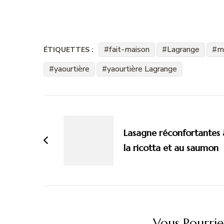
fait-maison
Lagrange
me
ÉTIQUETTES :
yaourtière
yaourtière Lagrange
Navigation
d'article
Lasagne réconfortantes 
la ricotta et au saumon
Vous Pourrie