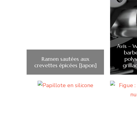
Avis – 
barb
Ramen sautées aux
poly
crevettes épicées [Japon]
grill