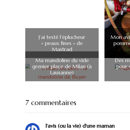
J’ai testé l’éplucheur
Mon avis
« peaux fines » de
pomme
Mastrad
Ma mandoline du vide
Des mo
grenier place de Milan (à
pour v
Lausanne)
7 commentaires
l'avis (ou la vie) d'une maman