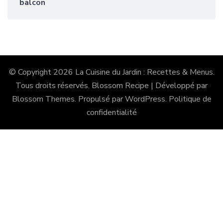
balcon
© Copyright 2026
La Cuisine du Jardin : Recettes & Menus
.
Tous droits réservés.
Blossom Recipe | Développé par
Blossom Themes
. Propulsé par
WordPress
.
Politique de
confidentialité