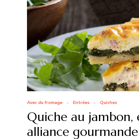
Avec du fromage
Entrées
Quiches
Quiche au jambon, é
alliance gourmande