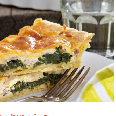
ge
Entrées
Quiches