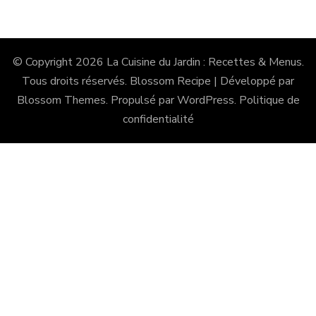
© Copyright 2026
La Cuisine du Jardin : Recettes & Menus
.
Tous droits réservés.
Blossom Recipe | Développé par
Blossom Themes
. Propulsé par
WordPress
.
Politique de
confidentialité