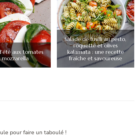
Salade de fusilli au pesto,
roquette et olives
d’été aux tomates
kalamata : une recette
t mozzarella
fraîche et savoureuse
oule pour faire un taboulé !