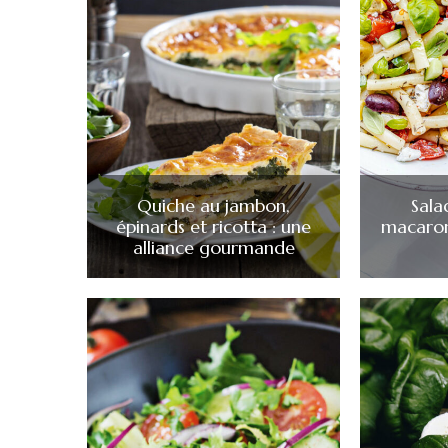
Quiche au jambon,
Sala
épinards et ricotta : une
macaroni
alliance gourmande