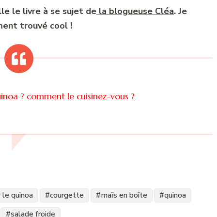
le le livre à se sujet de
la blogueuse Cléa
. Je
iment trouvé cool !
uinoa ? comment le cuisinez-vous ?
 le quinoa
courgette
maïs en boîte
quinoa
salade froide