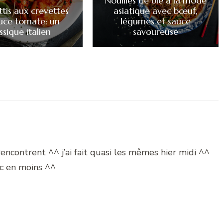
Nouilles de blé à la mode
tis aux crevettes
asiatique avec bœuf,
auce tomate: un
légumes et sauce
ssique italien
savoureuse
rencontrent ^^ j’ai fait quasi les mêmes hier midi ^^
ic en moins ^^