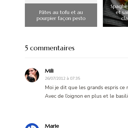
Spaghet
Pâtes au tofu et au
et s
pourpier façon pesto
cla
5 commentaires
Mili
26/07/2012 à 07:35
Moi je dit que les grands espris ce 
Avec de l’oignon en plus et le basil
Marie