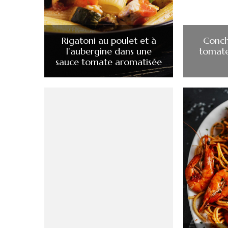
Rigatoni au poulet et à
Conch
l’aubergine dans une
tomate
sauce tomate aromatisée