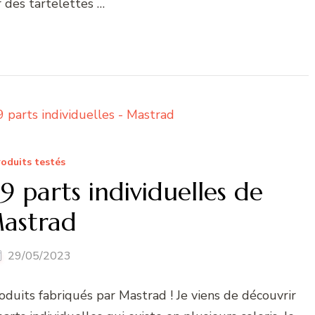
 des tartelettes …
oduits testés
9 parts individuelles de
astrad
29/05/2023
 produits fabriqués par Mastrad ! Je viens de découvrir