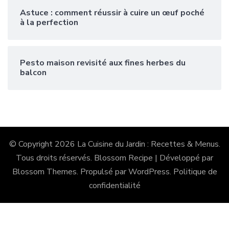
Astuce : comment réussir à cuire un œuf poché
à la perfection
Pesto maison revisité aux fines herbes du
balcon
© Copyright 2026
La Cuisine du Jardin : Recettes & Menus
.
Tous droits réservés.
Blossom Recipe | Développé par
Blossom Themes
. Propulsé par
WordPress
.
Politique de
confidentialité