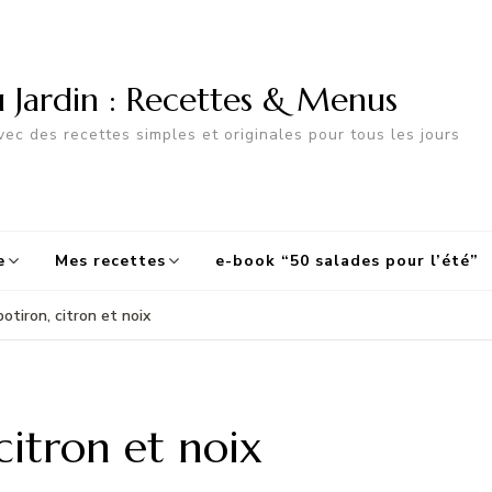
u Jardin : Recettes & Menus
ec des recettes simples et originales pour tous les jours
e
Mes recettes
e-book “50 salades pour l’été”
otiron, citron et noix
citron et noix