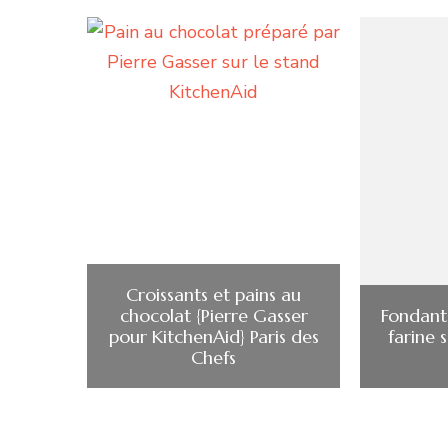
Croissants et pains au
chocolat {Pierre Gasser
Fondant
pour KitchenAid} Paris des
farine 
Chefs