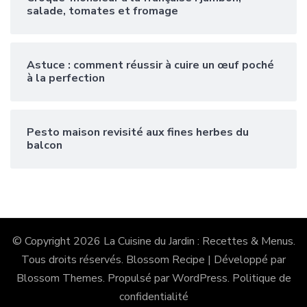
salade, tomates et fromage
Astuce : comment réussir à cuire un œuf poché
à la perfection
Pesto maison revisité aux fines herbes du
balcon
© Copyright 2026
La Cuisine du Jardin : Recettes & Menus
.
Tous droits réservés.
Blossom Recipe | Développé par
Blossom Themes
. Propulsé par
WordPress
.
Politique de
confidentialité