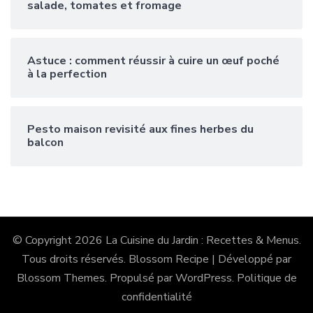
salade, tomates et fromage
Astuce : comment réussir à cuire un œuf poché
à la perfection
Pesto maison revisité aux fines herbes du
balcon
© Copyright 2026
La Cuisine du Jardin : Recettes & Menus
.
Tous droits réservés.
Blossom Recipe | Développé par
Blossom Themes
. Propulsé par
WordPress
.
Politique de
confidentialité