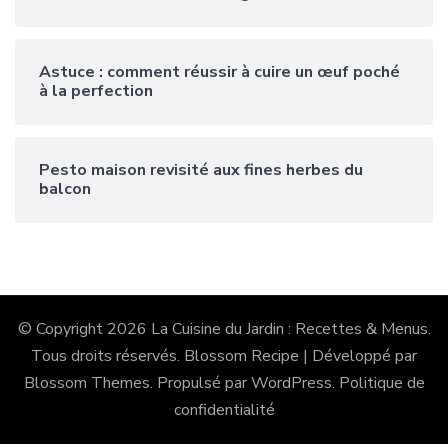
Astuce : comment réussir à cuire un œuf poché
à la perfection
Pesto maison revisité aux fines herbes du
balcon
© Copyright 2026
La Cuisine du Jardin : Recettes & Menus
.
Tous droits réservés.
Blossom Recipe | Développé par
Blossom Themes
. Propulsé par
WordPress
.
Politique de
confidentialité