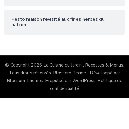
Pesto maison revisité aux fines herbes du
balcon
© Copyright 2026
La Cuisine du Jardin : Recettes & Menus
.
Tous droits réservés.
Blossom Recipe | Développé par
Blossom Themes
. Propulsé par
WordPress
.
Politique de
confidentialité