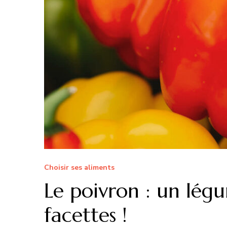
Choisir ses aliments
Le poivron : un lég
facettes !