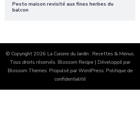
Pesto maison revisité aux fines herbes du
balcon
© Copyright 2026
La Cuisine du Jardin : Recettes & Menus
.
Tous droits réservés.
Blossom Recipe | Développé par
Blossom Themes
. Propulsé par
WordPress
.
Politique de
confidentialité