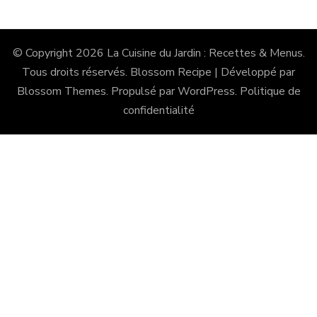
© Copyright 2026
La Cuisine du Jardin : Recettes & Menus
.
Tous droits réservés.
Blossom Recipe | Développé par
Blossom Themes
. Propulsé par
WordPress
.
Politique de
confidentialité