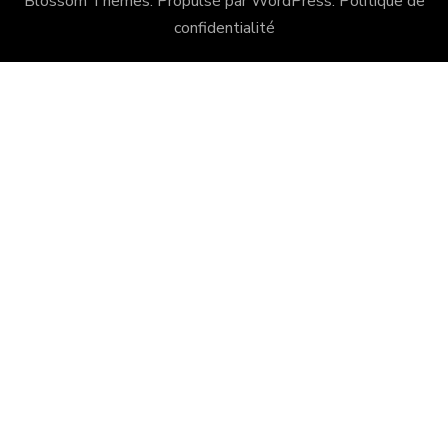
Blossom Themes
. Propulsé par
WordPress
.
Politique de
confidentialité