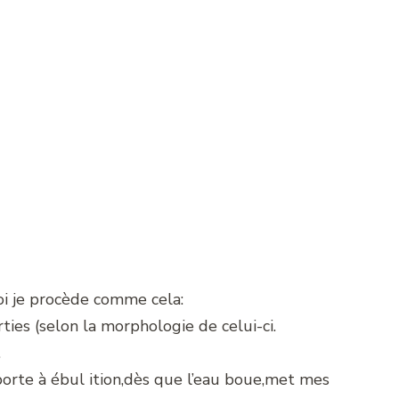
i je procède comme cela:
ies (selon la morphologie de celui-ci.
.
porte à ébul ition,dès que l’eau boue,met mes