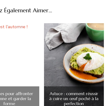
z Également Aimer...
ces pour affronter
Astuce : comment réussir
mne et garder la
à cuire un œuf poché à la
forme
perfection