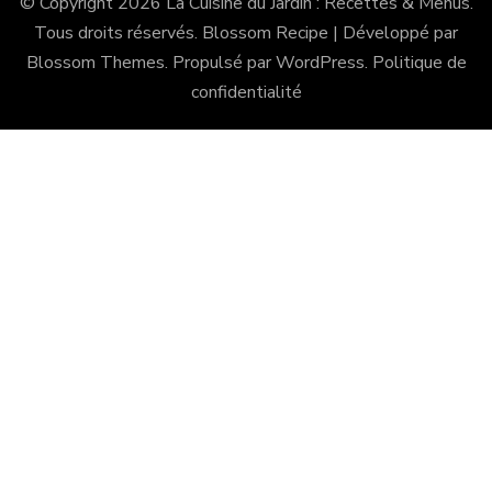
© Copyright 2026
La Cuisine du Jardin : Recettes & Menus
.
Tous droits réservés.
Blossom Recipe | Développé par
Blossom Themes
. Propulsé par
WordPress
.
Politique de
confidentialité