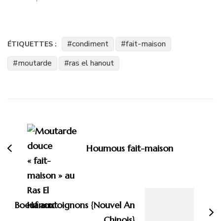
condiment
fait-maison
ÉTIQUETTES :
moutarde
ras el hanout
Navigation
d'article
Houmous fait-maison
Boeuf aux oignons {Nouvel An
Chinois}