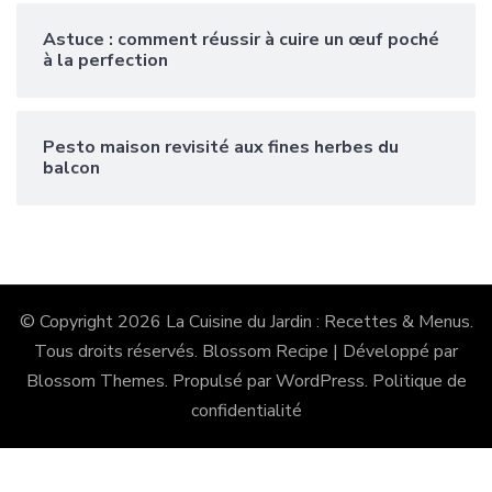
Astuce : comment réussir à cuire un œuf poché
à la perfection
Pesto maison revisité aux fines herbes du
balcon
© Copyright 2026
La Cuisine du Jardin : Recettes & Menus
.
Tous droits réservés.
Blossom Recipe | Développé par
Blossom Themes
. Propulsé par
WordPress
.
Politique de
confidentialité