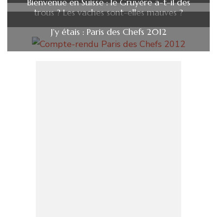
Bienvenue en Suisse : le Gruyère a-t-il des
trous ? Les vaches sont-elles mauves ?
J’y étais : Paris des Chefs 2012