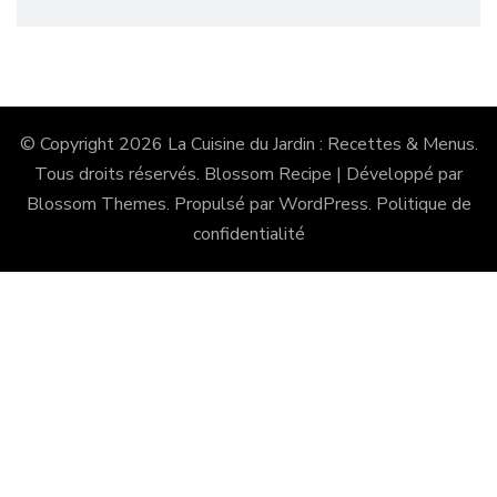
© Copyright 2026
La Cuisine du Jardin : Recettes & Menus
.
Tous droits réservés.
Blossom Recipe | Développé par
Blossom Themes
. Propulsé par
WordPress
.
Politique de
confidentialité