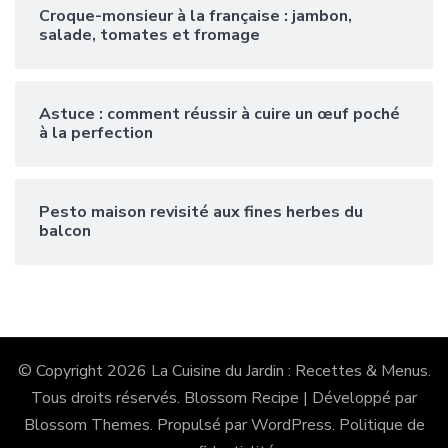
Croque-monsieur à la française : jambon,
salade, tomates et fromage
Astuce : comment réussir à cuire un œuf poché
à la perfection
Pesto maison revisité aux fines herbes du
balcon
© Copyright 2026
La Cuisine du Jardin : Recettes & Menus
.
Tous droits réservés.
Blossom Recipe | Développé par
Blossom Themes
. Propulsé par
WordPress
.
Politique de