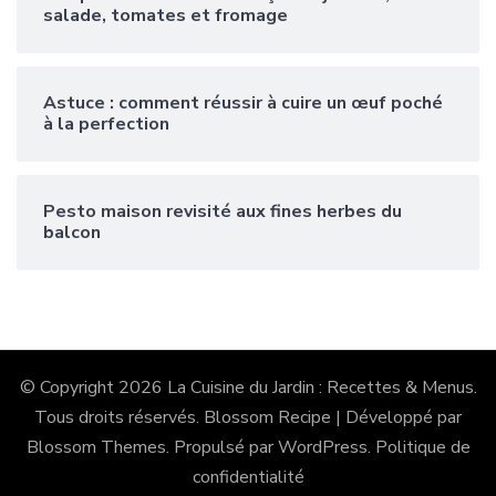
salade, tomates et fromage
Astuce : comment réussir à cuire un œuf poché
à la perfection
Pesto maison revisité aux fines herbes du
balcon
© Copyright 2026
La Cuisine du Jardin : Recettes & Menus
.
Tous droits réservés.
Blossom Recipe | Développé par
Blossom Themes
. Propulsé par
WordPress
.
Politique de
confidentialité