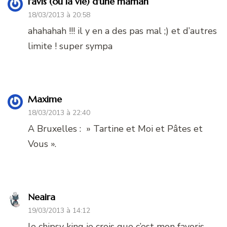
l'avis (ou la vie) d'une maman
18/03/2013 à 20:58
ahahahah !!! il y en a des pas mal ;) et d’autres
limite ! super sympa
Maxime
18/03/2013 à 22:40
A Bruxelles : » Tartine et Moi et Pâtes et
Vous ».
Neaira
19/03/2013 à 14:12
le chipsy king je crois que c’est mon favoris