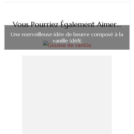
Vous Pourriez Également Aimer...
Une merveilleuse idée de beurre composé à la
vanille {défi}