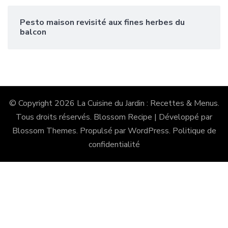
Pesto maison revisité aux fines herbes du
balcon
© Copyright 2026
La Cuisine du Jardin : Recettes & Menus
.
Tous droits réservés.
Blossom Recipe | Développé par
Blossom Themes
. Propulsé par
WordPress
.
Politique de
confidentialité