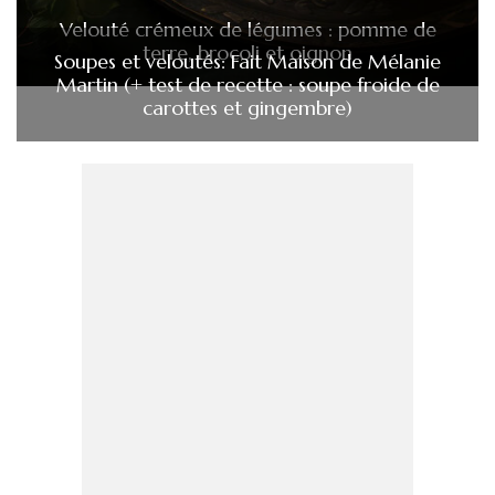
Velouté crémeux de légumes : pomme de
terre, brocoli et oignon
Soupes et veloutés: Fait Maison de Mélanie
Martin (+ test de recette : soupe froide de
carottes et gingembre)