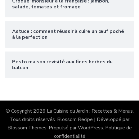
Croque-monsieur à la française : jambon,
salade, tomates et fromage
Astuce : comment réussir à cuire un œuf poché
à la perfection
Pesto maison revisité aux fines herbes du
balcon
© Copyright 2026
La Cuisine du Jardin : Recettes & Menus
.
Tous droits réservés.
Blossom Recipe | Développé par
Blossom Themes
. Propulsé par
WordPress
.
Politique de
confidentialité