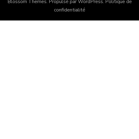
Blossom Themes
. Propulsé par
WordPress
.
Politique de
confidentialité