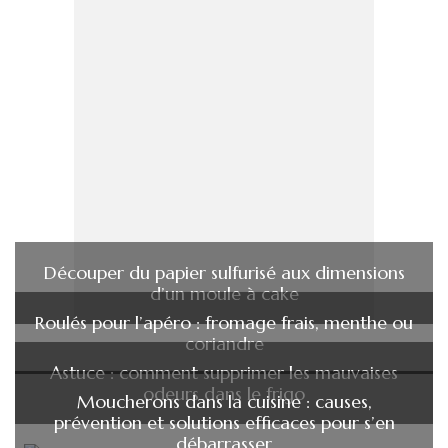
Découper du papier sulfurisé aux dimensions
d’un moule à cake
Roulés pour l’apéro : fromage frais, menthe ou
coriandre
Astuce : comment supprimer les mauvaises
odeurs dans le frigo
Moucherons dans la cuisine : causes,
prévention et solutions efficaces pour s’en
débarrasser