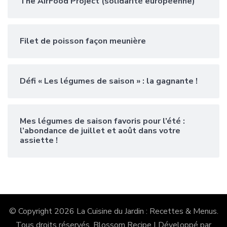
The AirFood Project (solidarité européenne)
Filet de poisson façon meunière
Défi « Les légumes de saison » : la gagnante !
Mes légumes de saison favoris pour l’été :
l’abondance de juillet et août dans votre
assiette !
© Copyright 2026
La Cuisine du Jardin : Recettes & Menus
.
Tous droits réservés.
Blossom Recipe | Développé par