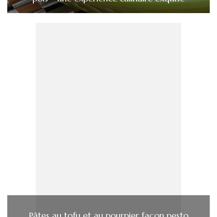
Pâtes au tofu et au pourpier façon pesto