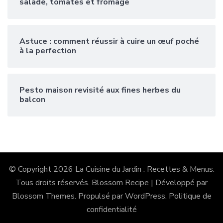
salade, tomates et fromage
Astuce : comment réussir à cuire un œuf poché
à la perfection
Pesto maison revisité aux fines herbes du
balcon
© Copyright 2026
La Cuisine du Jardin : Recettes & Menus
.
Tous droits réservés.
Blossom Recipe | Développé par
Blossom Themes
. Propulsé par
WordPress
.
Politique de
confidentialité