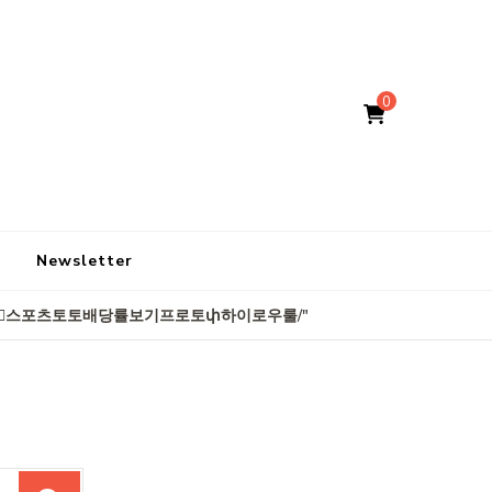
0
Newsletter
7༚cഠm 프로모션코드 B77 윤석민골프ع디나모키예프ར하동프로토베팅⃑스포츠토토배당률보기프로토փ하이로우룰/"