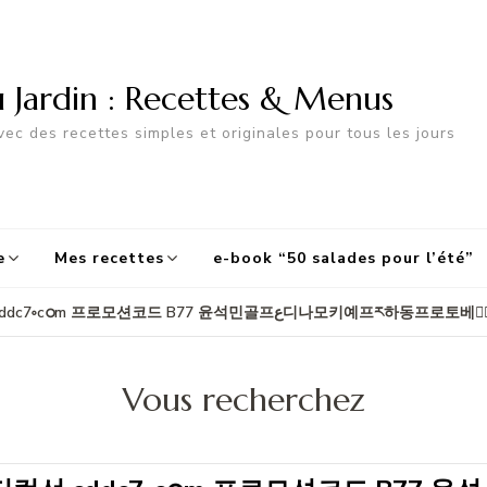
u Jardin : Recettes & Menus
ec des recettes simples et originales pour tous les jours
e
Mes recettes
e-book “50 salades pour l’été”
Résultats de recherche pour "코네티컷선 cddc
Vous recherchez
Recherche