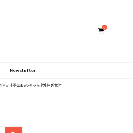
0
Newsletter
 recherche pour "말레이시 CDDC7-CՕM 보너스코드 B77 가입시꽁머니토토ڝ원엑스벳최신주소ޔ뉴올리Pẇ나주1xbet»바카라하는방법/"