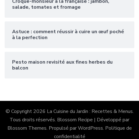
Croque-monsieur à la française : jambon,
salade, tomates et fromage
Astuce : comment réussir à cuire un œuf poché
à la perfection
Pesto maison revisité aux fines herbes du
balcon
© Copyright 2026
La Cuisine du Jardin : Recettes & Menus
.
Tous droits réservés.
Blossom Recipe | Développé par
Blossom Themes
. Propulsé par
WordPress
.
Politique de
confidentialité