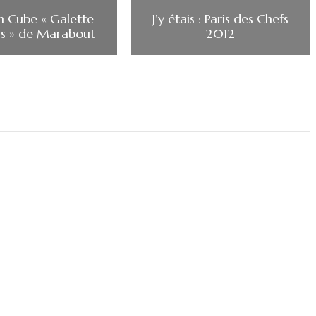
n Cube « Galette
J’y étais : Paris des Chefs
is » de Marabout
2012