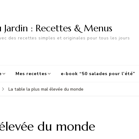
u Jardin : Recettes & Menus
ec des recettes simples et originales pour tous les jours
e
Mes recettes
e-book “50 salades pour l’été”
La table la plus mal élevée du monde
l élevée du monde