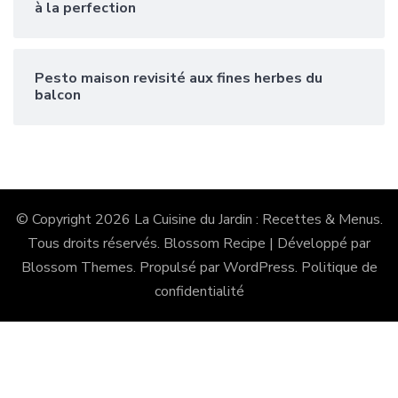
à la perfection
Pesto maison revisité aux fines herbes du
balcon
© Copyright 2026
La Cuisine du Jardin : Recettes & Menus
.
Tous droits réservés.
Blossom Recipe | Développé par
Blossom Themes
. Propulsé par
WordPress
.
Politique de
confidentialité