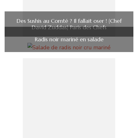
Des Sushis au Comté ? Il fallait oser ! {Chef
David Zuddas} Paris des Chefs
Radis noir mariné en salade