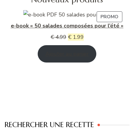
PRODU
PROMO
EN
e-book « 50 salades composées pour l’été »
PROM
Le
Le
€
4.99
€
1.99
prix
prix
Ajouter au panier
initial
actuel
était :
est :
€ 4.99.
€ 1.99.
RECHERCHER UNE RECETTE