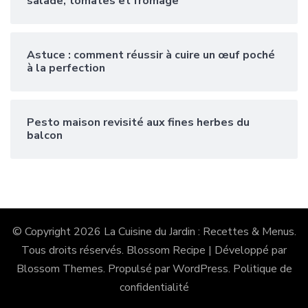
salade, tomates et fromage
Astuce : comment réussir à cuire un œuf poché
à la perfection
Pesto maison revisité aux fines herbes du
balcon
© Copyright 2026
La Cuisine du Jardin : Recettes & Menus
.
Tous droits réservés.
Blossom Recipe | Développé par
Blossom Themes
. Propulsé par
WordPress
.
Politique de
confidentialité